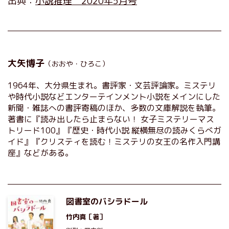
出典：
小説推理 2020年5月号
大矢博子
（おおや・ひろこ）
1964年、大分県生まれ。書評家・文芸評論家。ミステリ
や時代小説などエンターテインメント小説をメインにした
新聞・雑誌への書評寄稿のほか、多数の文庫解説を執筆。
著書に『読み出したら止まらない！ 女子ミステリーマス
トリード100』『歴史・時代小説 縦横無尽の読みくらべガ
イド』『クリスティを読む！ミステリの女王の名作入門講
座』などがある。
図書室のバシラドール
竹内真
［著］