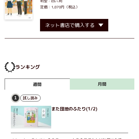
判型：四六判
定価：1,870円（税込）
ネット書店で購入する
ランキング
月間
週間
試し読み
1
また団地のふたり(1/2)