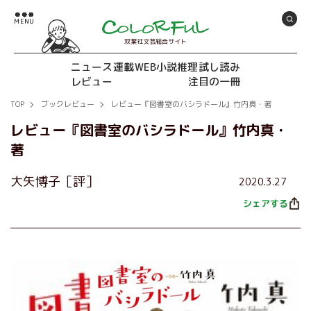
双葉社文芸総合サイト
ニュース
連載
WEB小説推理
試し読み
レビュー
注目の一冊
TOP
ブックレビュー
レビュー『図書室のバシラドール』竹内真・著
レビュー『図書室のバシラドール』竹内真・
著
大矢博子［評］
2020.3.27
シェアする