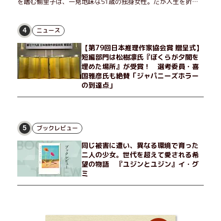
を嗜む愉里子は、一見地味な51歳の独身女性。だが人生を折り
返した今、「今日が一番若い」と日々を謳歌するように花摘みを
愉しんでいた。そんな愉里子の前に初めて、恋の終わりを怖れさ
せる男が現れた。茶の湯の粋人、70歳の万江島だ。だが彼に
ニュース
4
は、ある秘密があった……。自分の心と身体を偽らない女たちの
【第79回日本推理作家協会賞 贈呈式】
姿と、その連帯を描く。赤裸々にして切実な、セクシュアリティ
短編部門は松樹凛氏『ぼくらが夕闇を
をめぐる物語。
埋めた場所』が受賞！ 選考委員・喜
国雅彦氏も絶賛「ジャパニーズホラー
の到達点」
ブックレビュー
5
同じ被害に遭い、異なる環境で育った
二人の少女。世代を超えて愛される希
望の物語 『ユジンとユジン』イ・グ
ミ