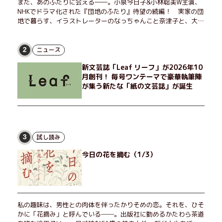
また、あのふたりに会える――。小泉今日子&小林聡美W主演、
NHKでドラマ化された『団地のふたり』待望の続編！ 実家の団
地で暮らす、イラストレーターのなっちゃんこと奈津子と、大学
非常勤講師のノエチこと野枝。フリマアプリの売り上げでちょっ
とした贅沢を楽しんだり、近所のおばちゃんの恋バナを聞いてあ
げたり、部屋でふたりだけの「台湾映画祭」を催したり。50代
ニュース
2
独身、幼なじみの変わらぬ友情とささやかな幸せの日々を描く。
新文芸誌「Leaf リーフ」が2026年10
月創刊！ 毎号ワンテーマで豪華執筆陣
が集う新たな「紙の文芸誌」が誕生
試し読み
3
今日の花を摘む（1/3）
私の趣味は、男性との肉体を伴ったかりそめの恋。それを、ひそ
かに「花摘み」と呼んでいる──。出版社に勤めるかたわら茶道