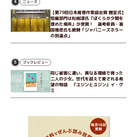
せる男が現れた。茶の湯の粋人、70歳の万江島だ。だが彼に
ニュース
4
は、ある秘密があった……。自分の心と身体を偽らない女たちの
【第79回日本推理作家協会賞 贈呈式】
姿と、その連帯を描く。赤裸々にして切実な、セクシュアリティ
短編部門は松樹凛氏『ぼくらが夕闇を
をめぐる物語。
埋めた場所』が受賞！ 選考委員・喜
国雅彦氏も絶賛「ジャパニーズホラー
の到達点」
ブックレビュー
5
同じ被害に遭い、異なる環境で育った
二人の少女。世代を超えて愛される希
望の物語 『ユジンとユジン』イ・グ
ミ