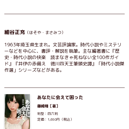
細谷正充
（ほそや・まさみつ）
1963年埼玉県生まれ。文芸評論家。時代小説やミステリ
ーなどを中心に、書評・解説を執筆。主な編著書に『歴
史・時代小説の快楽 読まなきゃ死ねない全100作ガイ
ド』『井伊の赤備え 徳川四天王筆頭史譚』「時代小説傑
作選」シリーズなどがある。
あなたに会えて困った
藤崎翔
［著］
判型：四六判
定価：1,650円（税込）