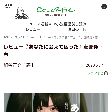
双葉社文芸総合サイト
ニュース
連載
WEB小説推理
試し読み
レビュー
注目の一冊
TOP
ブックレビュー
レビュー『あなたに会えて困った』藤崎翔・著
レビュー『あなたに会えて困った』藤崎翔・
著
細谷正充［評］
2020.5.27
シェアする