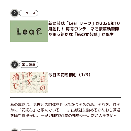
非常勤講師のノエチこと野枝。フリマアプリの売り上げでちょっ
とした贅沢を楽しんだり、近所のおばちゃんの恋バナを聞いてあ
げたり、部屋でふたりだけの「台湾映画祭」を催したり。50代
ニュース
2
独身、幼なじみの変わらぬ友情とささやかな幸せの日々を描く。
新文芸誌「Leaf リーフ」が2026年10
月創刊！ 毎号ワンテーマで豪華執筆陣
が集う新たな「紙の文芸誌」が誕生
試し読み
3
今日の花を摘む（1/3）
私の趣味は、男性との肉体を伴ったかりそめの恋。それを、ひそ
かに「花摘み」と呼んでいる──。出版社に勤めるかたわら茶道
を嗜む愉里子は、一見地味な51歳の独身女性。だが人生を折り
返した今、「今日が一番若い」と日々を謳歌するように花摘みを
愉しんでいた。そんな愉里子の前に初めて、恋の終わりを怖れさ