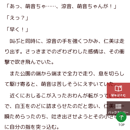
「あっ、萌音ちゃ……、涼音、萌音ちゃんが！」
「えっ？」
「早く！」
叫ぶと同時に、涼音の手を強くつかみ、仁美は走
り出す。さっきまでのざわざわした感情は、その衝
撃で吹き飛んでいた。
また公園の端から端まで全力で走り、息を切らし
て駆け寄ると、萌音は苦しそうにえずいていた。
近くにおしるこが入ったおわんが転がっていたの
栞をはさむ
で、白玉をのどに詰まらせたのだと思い、仁美は一
バックナンバー
瞬ためらったのち、吐き出させようとその小さな口
TOP
に自分の指を突っ込む。