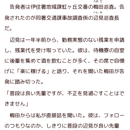
うめ
だ
告発者は伊住署地域課虹ヶ丘交番の
梅
田
巡査。告
へん
み
発されたのが同署交通課事故調査係の
辺
見
巡査長
だ。
辺見は一年半前から、勤務実態のない残業を申請
し、残業代を受け取っていた。彼は、待機寮の自室
に後輩を集めて酒を飲むことが多く、その席で自慢
げに「楽に稼げる」と語り、それを聞いた梅田が告
発に踏み切った。
「普段は良い先輩ですが、不正を見過ごすことはで
きません」
梅田からは私が直接話を聞いた。彼は、フォロー
のつもりなのか、しきりに普段の辺見が良い先輩