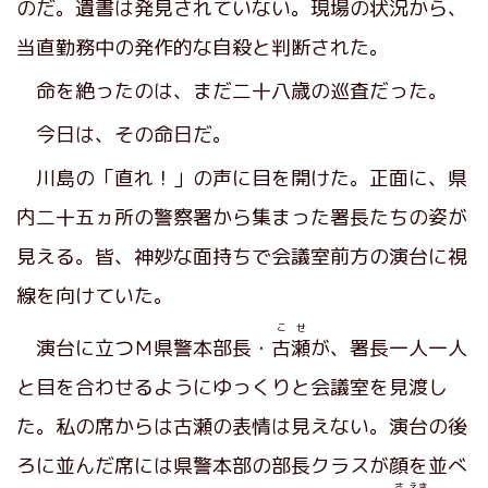
のだ。遺書は発見されていない。現場の状況から、
当直勤務中の発作的な自殺と判断された。
命を絶ったのは、まだ二十八歳の巡査だった。
今日は、その命日だ。
川島の「直れ！」の声に目を開けた。正面に、県
内二十五ヵ所の警察署から集まった署長たちの姿が
見える。皆、神妙な面持ちで会議室前方の演台に視
線を向けていた。
こせ
演台に立つＭ県警本部長・
古瀬
が、署長一人一人
と目を合わせるようにゆっくりと会議室を見渡し
た。私の席からは古瀬の表情は見えない。演台の後
ろに並んだ席には県警本部の部長クラスが顔を並べ
さ
えき