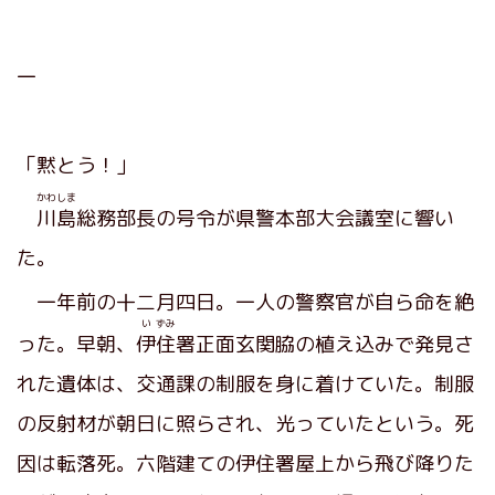
一
「黙とう！」
かわしま
川島
総務部長の号令が県警本部大会議室に響い
た。
一年前の十二月四日。一人の警察官が自ら命を絶
い
ずみ
った。早朝、
伊
住
署正面玄関脇の植え込みで発見さ
れた遺体は、交通課の制服を身に着けていた。制服
の反射材が朝日に照らされ、光っていたという。死
因は転落死。六階建ての伊住署屋上から飛び降りた