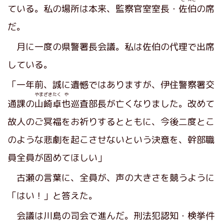
ている。私の場所は本来、監察官室室長・
佐
伯
の席
だ。
月に一度の県警署長会議。私は佐伯の代理で出席
している。
「一年前、誠に遺憾ではありますが、伊住警察署交
やまざきたく
や
通課の
山崎卓
也
巡査部長が亡くなりました。改めて
故人のご冥福をお祈りするとともに、今後二度とこ
のような悲劇を起こさせないという決意を、幹部職
員全員が固めてほしい」
古瀬の言葉に、全員が、声の大きさを競うように
「はい！」と答えた。
会議は川島の司会で進んだ。刑法犯認知・検挙件