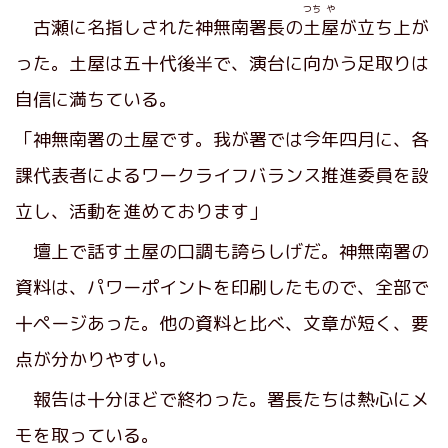
つち
や
古瀬に名指しされた神無南署長の
土
屋
が立ち上が
った。土屋は五十代後半で、演台に向かう足取りは
自信に満ちている。
「神無南署の土屋です。我が署では今年四月に、各
課代表者によるワークライフバランス推進委員を設
立し、活動を進めております」
壇上で話す土屋の口調も誇らしげだ。神無南署の
資料は、パワーポイントを印刷したもので、全部で
十ページあった。他の資料と比べ、文章が短く、要
点が分かりやすい。
報告は十分ほどで終わった。署長たちは熱心にメ
モを取っている。