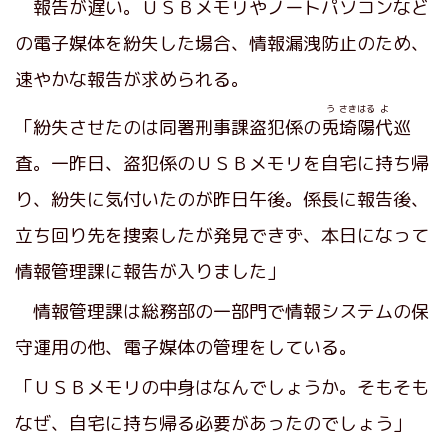
報告が遅い。ＵＳＢメモリやノートパソコンなど
の電子媒体を紛失した場合、情報漏洩防止のため、
速やかな報告が求められる。
う
さきはる
よ
「紛失させたのは同署刑事課盗犯係の
兎
埼陽
代
巡
査。一昨日、盗犯係のＵＳＢメモリを自宅に持ち帰
り、紛失に気付いたのが昨日午後。係長に報告後、
立ち回り先を捜索したが発見できず、本日になって
情報管理課に報告が入りました」
情報管理課は総務部の一部門で情報システムの保
守運用の他、電子媒体の管理をしている。
「ＵＳＢメモリの中身はなんでしょうか。そもそも
なぜ、自宅に持ち帰る必要があったのでしょう」