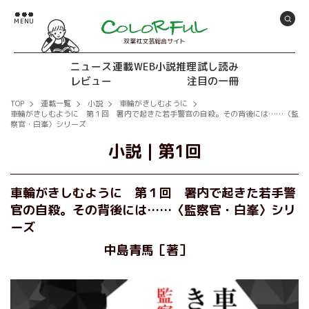
双葉社文芸総合サイト
ニュース
連載
WEB小説推理
試し読み
レビュー
注目の一冊
TOP
連載一覧
小説
車輪がきしむように
車輪がきしむように 第１回 署内で起きた若手警官の自殺。その背後には……〈監
察官・白峯〉シリーズ
小説
｜
第1回
車輪がきしむように 第１回 署内で起きた若手警
官の自殺。その背後には……〈監察官・白峯〉シリ
ーズ
中島青馬［著］