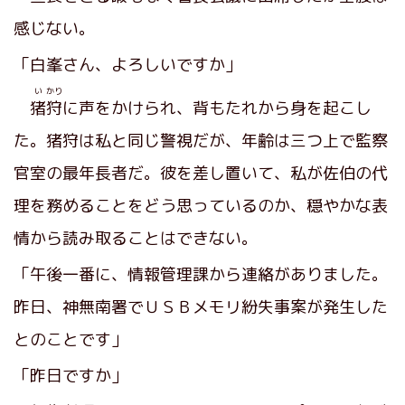
感じない。
「白峯さん、よろしいですか」
い
かり
猪
狩
に声をかけられ、背もたれから身を起こし
た。猪狩は私と同じ警視だが、年齢は三つ上で監察
官室の最年長者だ。彼を差し置いて、私が佐伯の代
理を務めることをどう思っているのか、穏やかな表
情から読み取ることはできない。
「午後一番に、情報管理課から連絡がありました。
昨日、神無南署でＵＳＢメモリ紛失事案が発生した
とのことです」
「昨日ですか」