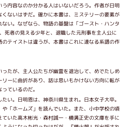
う内容なのか分かる人はいないだろう。作者が日明
なくないはずだ。確かに本書は、ミステリーの要素が
れない。なぜなら、物語の基盤は「ゴースト・ハンタ
に、死者の見える少年と、退職した元刑事を主人公に
語のテイストは違うが、本書はこれに連なる系譜の作
ったが、主人公たちが幽霊を退治して、めでたしめ
ーリーに曲折があり、話は思いもかけない方向に転が
なっているのだ。
たい。日明恩は、神奈川県生まれ。日本女子大卒。
」や「ホームズ」を読んでいた。また、小中学校の頃
えていた高木彬光・森村誠一・横溝正史の文庫を手に
くようになった切っかけだが、『鎮火報』が出版され