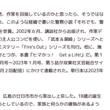
、作家を目指しているのかと思ったら、そうではな
れ、このような経緯で書いた警察小説『それでも、警
を受賞。2002年６月、講談社から出版され、作家デ
の主人公コンビを使い、「武本＆潮崎」シリーズへと
テリー「Fire’s Out」シリーズも刊行。他に、幾
が、本書『ヒマかっ！ Get a Life!』だ。第１
５月号～2023年１月号、第５話が双葉社文芸総合サイ
月（月２回配信）にかけて連載された。単行本は2023年
。広島の廿日市市から家出し上京した。18歳の誕生
うとしているので、家族と何らかの確執があるよう