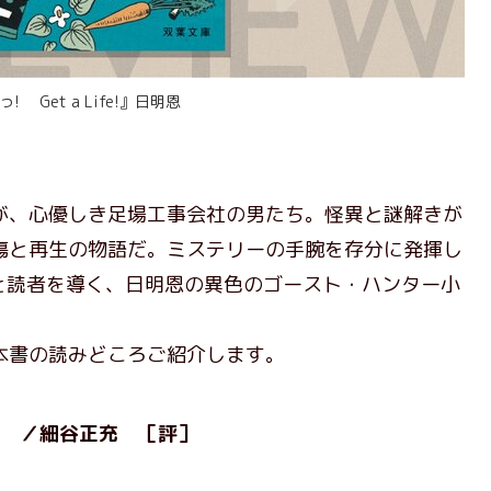
! Get a Life!』日明恩
、心優しき足場工事会社の男たち。怪異と謎解きが
傷と再生の物語だ。ミステリーの手腕を存分に発揮し
と読者を導く、日明恩の異色のゴースト・ハンター小
書の読みどころご紹介します。
明恩 ／細谷正充 ［評］