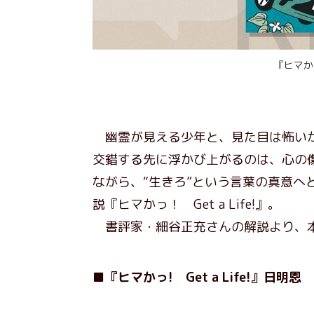
『ヒマかっ
幽霊が見える少年と、見た目は怖いが
交錯する先に浮かび上がるのは、心の
ながら、“生きろ”という言葉の真意へ
説『ヒマかっ！ Get a Life!』。
書評家・細谷正充さんの解説より、本
■『ヒマかっ! Get a Life!』日