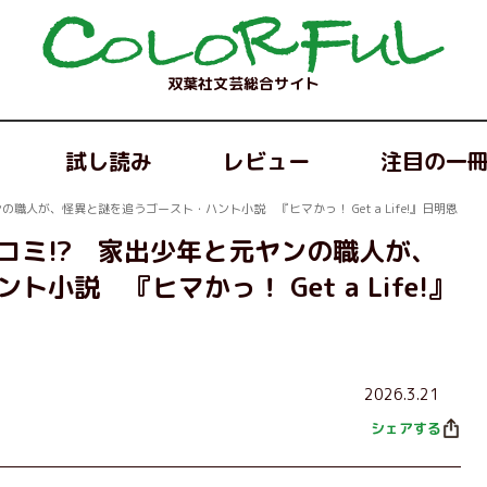
双葉社文芸総合サイト
試し読み
レビュー
注目の一
職人が、怪異と謎を追うゴースト・ハント小説 『ヒマかっ！ Get a Life!』日明恩
コミ!? 家出少年と元ヤンの職人が、
小説 『ヒマかっ！ Get a Life!』
2026.3.21
シェアする