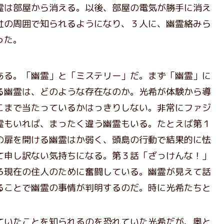
霊は部屋から消える。以後、部屋の電気が勝手に消え
社の周囲で知られるようになり、３人に、幽霊絡みら
った。
る。「幽霊」と「ミステリー」だ。まず「幽霊」に
る幽霊は、どのような存在なのか。光希が体験から導
こまで当たっているかはっきりしない。非常にファジ
霊もいれば、まったく違う幽霊もいる。たとえば第１
の扉を開ける幽霊はか弱く、頭島の行動で結果的に怯
て申し訳ない気持ちになる。第３話「ざっけんな！」
ろ現在の住人のために奮闘している。幽霊が見えて話
ることで幽霊の事情が判明するのだ。時に光希たちと
いたことを知られるのを恐れていた光希だが、奥と