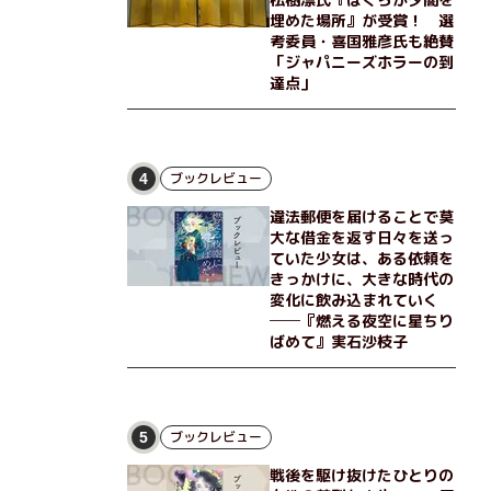
埋めた場所』が受賞！ 選
考委員・喜国雅彦氏も絶賛
「ジャパニーズホラーの到
達点」
ブックレビュー
4
違法郵便を届けることで莫
大な借金を返す日々を送っ
ていた少女は、ある依頼を
きっかけに、大きな時代の
変化に飲み込まれていく
──『燃える夜空に星ちり
ばめて』実石沙枝子
ブックレビュー
5
戦後を駆け抜けたひとりの