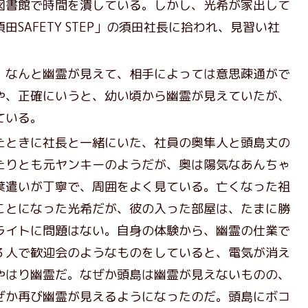
図書館で時間を潰している。しかし、光希が家出して
SAFETY STEP」の須田社長に拾われ、見習い社
なんと幽霊が見えて、相手によっては意思疎通がで
や、正確にいうと、幼い頃から幽霊が見えていたが、
ている。
ときに社長と一緒にいた、社員の奥隼人と頭島丈の
たりとも元ヤンキーのようだが、奥は陽気なあんちゃ
葉遣いが丁寧で、周囲をよく見ている。亡くなった祖
ことになった光希だが、彼の入った部屋は、たまに勝
ライトに問題はない。自身の体験から、幽霊の仕業で
３人で歓迎会のようなものをしていると、電気が消え
やはり幽霊だ。なぜか頭島は幽霊が見えないものの、
ぜか再び幽霊が見えるようになったのだ。頭島にボコ