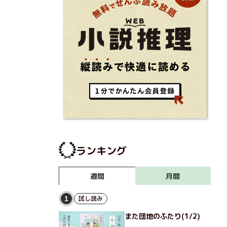
ランキング
月間
週間
試し読み
1
また団地のふたり(1/2)