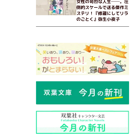
女性の苛烈な人生──。圧
倒的スケールで送る傑作ミ
ステリ！『修羅にしてリラ
のごとく』弥生小夜子