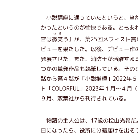
小説講座に通っていたというと、当然
かったというのが愉快である。ともあ
わら
官は
微笑
う』が、第25回メフィスト賞
ビューを果たした。以後、デビュー作
発展させた。また、消防士が活躍するミス
つかの単発作品も執筆している。そのひとつ
話から第４話が「小説推理」2022年
ト「COLORFUL」2023年１月～４
９月、双葉社から刊行されている。
物語の主人公は、17歳の桧山光希だ
日になったら、役所に分籍届けを出そ