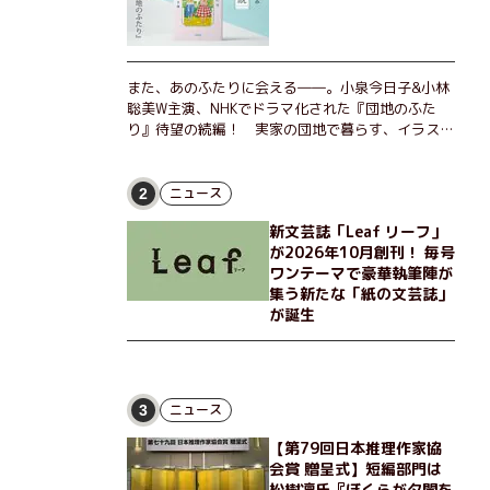
また、あのふたりに会える――。小泉今日子&小林
聡美W主演、NHKでドラマ化された『団地のふた
り』待望の続編！ 実家の団地で暮らす、イラスト
レーターのなっちゃんこと奈津子と、大学非常勤講
師のノエチこと野枝。フリマアプリの売り上げでち
ょっとした贅沢を楽しんだり、近所のおばちゃんの
ニュース
2
恋バナを聞いてあげたり、部屋でふたりだけの「台
新文芸誌「Leaf リーフ」
湾映画祭」を催したり。50代独身、幼なじみの変
が2026年10月創刊！ 毎号
わらぬ友情とささやかな幸せの日々を描く。
ワンテーマで豪華執筆陣が
集う新たな「紙の文芸誌」
が誕生
ニュース
3
【第79回日本推理作家協
会賞 贈呈式】短編部門は
松樹凛氏『ぼくらが夕闇を