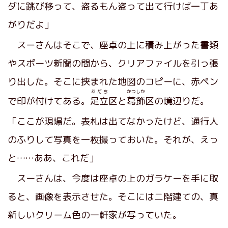
ダに跳び移って、
盗
るもん盗って出て行けば一丁あ
がりだよ」
スーさんはそこで、座卓の上に積み上がった書類
やスポーツ新聞の間から、クリアファイルを引っ張
り出した。そこに挟まれた地図のコピーに、赤ペン
あだち
かつしか
で印が付けてある。
足立
区と
葛飾
区の境辺りだ。
「ここが現場だ。表札は出てなかったけど、通行人
のふりして写真を一枚撮っておいた。それが、えっ
と……ああ、これだ」
スーさんは、今度は座卓の上のガラケーを手に取
ると、画像を表示させた。そこには二階建ての、真
新しいクリーム色の一軒家が写っていた。