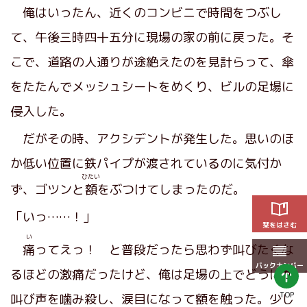
俺はいったん、近くのコンビニで時間をつぶし
て、午後三時四十五分に現場の家の前に戻った。そ
こで、道路の人通りが途絶えたのを見計らって、傘
をたたんでメッシュシートをめくり、ビルの足場に
侵入した。
だがその時、アクシデントが発生した。思いのほ
か低い位置に鉄パイプが渡されているのに気付か
ひたい
ず、ゴツンと
額
をぶつけてしまったのだ。
「いっ……！」
栞をはさむ
い
痛
ってえっ！ と普段だったら思わず叫びたくな
バックナンバー
るほどの激痛だったけど、俺は足場の上でどうにか
TOP
叫び声を噛み殺し、涙目になって額を触った。少し