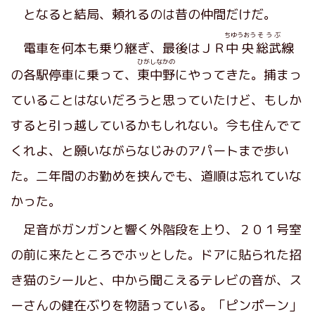
となると結局、頼れるのは昔の仲間だけだ。
ちゆうおう
そうぶ
電車を何本も乗り継ぎ、最後はＪＲ
中央
総武
線
ひがしなかの
の各駅停車に乗って、
東中野
にやってきた。捕まっ
ていることはないだろうと思っていたけど、もしか
すると引っ越しているかもしれない。今も住んでて
くれよ、と願いながらなじみのアパートまで歩い
た。二年間のお勤めを挟んでも、道順は忘れていな
かった。
足音がガンガンと響く外階段を上り、２０１号室
の前に来たところでホッとした。ドアに貼られた招
き猫のシールと、中から聞こえるテレビの音が、ス
ーさんの健在ぶりを物語っている。「ピンポーン」