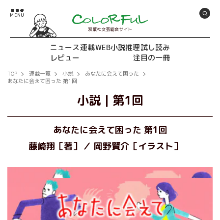
双葉社文芸総合サイト
ニュース
連載
WEB小説推理
試し読み
レビュー
注目の一冊
TOP
連載一覧
小説
あなたに会えて困った
あなたに会えて困った 第1回
小説
｜
第1回
あなたに会えて困った 第1回
藤崎翔［著］
岡野賢介［イラスト］