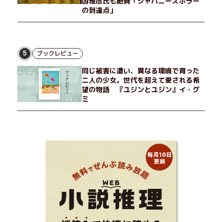
国雅彦氏も絶賛「ジャパニーズホラー
の到達点」
ブックレビュー
5
同じ被害に遭い、異なる環境で育った
二人の少女。世代を超えて愛される希
望の物語 『ユジンとユジン』イ・グ
ミ