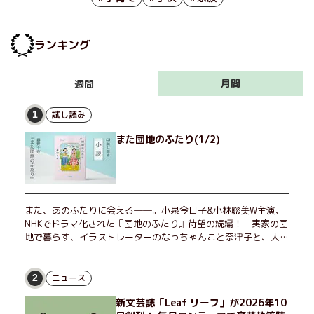
ランキング
月間
週間
試し読み
1
また団地のふたり(1/2)
また、あのふたりに会える――。小泉今日子&小林聡美W主演、
NHKでドラマ化された『団地のふたり』待望の続編！ 実家の団
地で暮らす、イラストレーターのなっちゃんこと奈津子と、大学
非常勤講師のノエチこと野枝。フリマアプリの売り上げでちょっ
とした贅沢を楽しんだり、近所のおばちゃんの恋バナを聞いてあ
げたり、部屋でふたりだけの「台湾映画祭」を催したり。50代
ニュース
2
独身、幼なじみの変わらぬ友情とささやかな幸せの日々を描く。
新文芸誌「Leaf リーフ」が2026年10