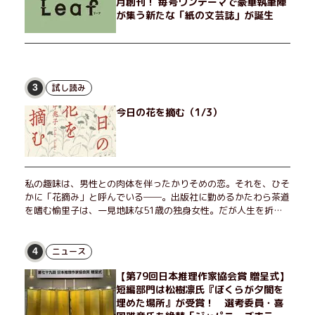
月創刊！ 毎号ワンテーマで豪華執筆陣
が集う新たな「紙の文芸誌」が誕生
試し読み
3
今日の花を摘む（1/3）
私の趣味は、男性との肉体を伴ったかりそめの恋。それを、ひそ
かに「花摘み」と呼んでいる──。出版社に勤めるかたわら茶道
を嗜む愉里子は、一見地味な51歳の独身女性。だが人生を折り
返した今、「今日が一番若い」と日々を謳歌するように花摘みを
愉しんでいた。そんな愉里子の前に初めて、恋の終わりを怖れさ
せる男が現れた。茶の湯の粋人、70歳の万江島だ。だが彼に
ニュース
4
は、ある秘密があった……。自分の心と身体を偽らない女たちの
【第79回日本推理作家協会賞 贈呈式】
姿と、その連帯を描く。赤裸々にして切実な、セクシュアリティ
短編部門は松樹凛氏『ぼくらが夕闇を
をめぐる物語。
埋めた場所』が受賞！ 選考委員・喜