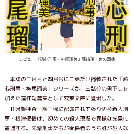
レビュー『読心刑事・神尾瑠美』藤崎翔・著の画像
本誌の三月号と四月号に二話だけ掲載された「読
心刑事・神尾瑠美」シリーズが、三話分の書下しを
加えた連作短篇集として双葉文庫に登場した。
Ｒ県警捜査一課三係に配属されて張り切る新人刑
事・根津優悟は、初めての殺人現場で異様な光景に
遭遇する。先輩刑事たちが関係者のうち誰が犯人な