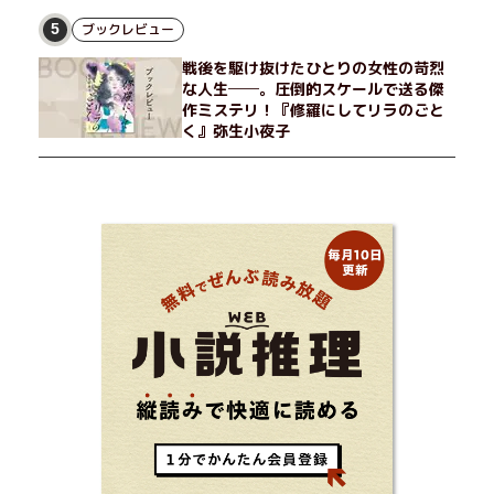
ブックレビュー
5
戦後を駆け抜けたひとりの女性の苛烈
な人生──。圧倒的スケールで送る傑
作ミステリ！『修羅にしてリラのごと
く』弥生小夜子