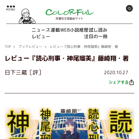
双葉社文芸総合サイト
ニュース
連載
WEB小説推理
試し読み
レビュー
注目の一冊
TOP
ブックレビュー
レビュー『読心刑事・神尾瑠美』藤崎翔・著
レビュー『読心刑事・神尾瑠美』藤崎翔・著
日下三蔵［評］
2020.10.27
シェアする