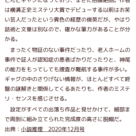
とんどギャグになっており、まさに抱腹絶倒。作者
は横溝正史ミステリ大賞でデビューする以前はお笑
い芸人だったという異色の経歴の俊英だが、やはり
話術と文章は別なので、確かな筆力があることが分
かる。
まったく物証のない事件だったり、老人ホームの
事件で証人が認知症の患者ばかりだったりと、神尾
の能力をもってしても捜査が難航する事件が多い。
ギャグの中のさりげない情報が、ほとんどすべて終
盤の謎解きと関係してくるあたりも、作者のミステ
リ・センスを感じさせる。
設定がすべての出落ち作品と見せかけて、細部ま
で周到に組み立てられた完成度の高さに脱帽だ。
出典：
小説推理 2020年12月号