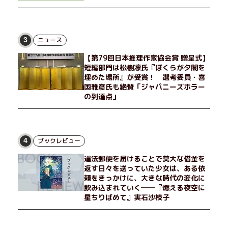
ニュース
3
【第79回日本推理作家協会賞 贈呈式】
短編部門は松樹凛氏『ぼくらが夕闇を
埋めた場所』が受賞！ 選考委員・喜
国雅彦氏も絶賛「ジャパニーズホラー
の到達点」
ブックレビュー
4
違法郵便を届けることで莫大な借金を
返す日々を送っていた少女は、ある依
頼をきっかけに、大きな時代の変化に
飲み込まれていく──『燃える夜空に
星ちりばめて』実石沙枝子