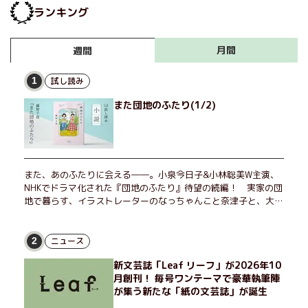
ランキング
月間
週間
試し読み
1
また団地のふたり(1/2)
また、あのふたりに会える――。小泉今日子&小林聡美W主演、
NHKでドラマ化された『団地のふたり』待望の続編！ 実家の団
地で暮らす、イラストレーターのなっちゃんこと奈津子と、大学
非常勤講師のノエチこと野枝。フリマアプリの売り上げでちょっ
とした贅沢を楽しんだり、近所のおばちゃんの恋バナを聞いてあ
げたり、部屋でふたりだけの「台湾映画祭」を催したり。50代
ニュース
2
独身、幼なじみの変わらぬ友情とささやかな幸せの日々を描く。
新文芸誌「Leaf リーフ」が2026年10
月創刊！ 毎号ワンテーマで豪華執筆陣
が集う新たな「紙の文芸誌」が誕生