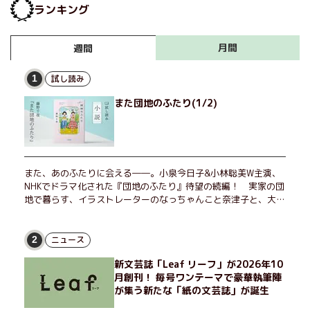
ランキング
月間
週間
試し読み
1
また団地のふたり(1/2)
また、あのふたりに会える――。小泉今日子&小林聡美W主演、
NHKでドラマ化された『団地のふたり』待望の続編！ 実家の団
地で暮らす、イラストレーターのなっちゃんこと奈津子と、大学
非常勤講師のノエチこと野枝。フリマアプリの売り上げでちょっ
とした贅沢を楽しんだり、近所のおばちゃんの恋バナを聞いてあ
げたり、部屋でふたりだけの「台湾映画祭」を催したり。50代
ニュース
2
独身、幼なじみの変わらぬ友情とささやかな幸せの日々を描く。
新文芸誌「Leaf リーフ」が2026年10
月創刊！ 毎号ワンテーマで豪華執筆陣
が集う新たな「紙の文芸誌」が誕生