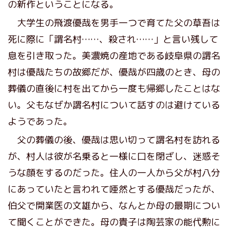
の新作ということになる。
大学生の飛渡優哉を男手一つで育てた父の草吾は
死に際に「謂名村……、殺され……」と言い残して
息を引き取った。美濃焼の産地である岐阜県の謂名
村は優哉たちの故郷だが、優哉が四歳のとき、母の
葬儀の直後に村を出てから一度も帰郷したことはな
い。父もなぜか謂名村について話すのは避けている
ようであった。
父の葬儀の後、優哉は思い切って謂名村を訪れる
が、村人は彼が名乗ると一様に口を閉ざし、迷惑そ
うな顔をするのだった。住人の一人から父が村八分
にあっていたと言われて唖然とする優哉だったが、
伯父で開業医の文雄から、なんとか母の最期につい
て聞くことができた。母の貴子は陶芸家の能代勲に