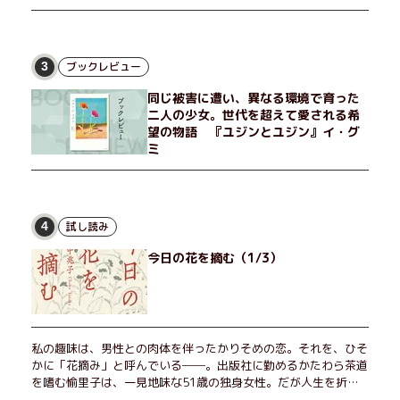
ブックレビュー
3
同じ被害に遭い、異なる環境で育った
二人の少女。世代を超えて愛される希
望の物語 『ユジンとユジン』イ・グ
ミ
試し読み
4
今日の花を摘む（1/3）
私の趣味は、男性との肉体を伴ったかりそめの恋。それを、ひそ
かに「花摘み」と呼んでいる──。出版社に勤めるかたわら茶道
を嗜む愉里子は、一見地味な51歳の独身女性。だが人生を折り
返した今、「今日が一番若い」と日々を謳歌するように花摘みを