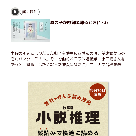
愉しんでいた。そんな愉里子の前に初めて、恋の終わりを怖れさ
せる男が現れた。茶の湯の粋人、70歳の万江島だ。だが彼に
試し読み
5
は、ある秘密があった……。自分の心と身体を偽らない女たちの
あの子が故郷に帰るとき(1/3)
姿と、その連帯を描く。赤裸々にして切実な、セクシュアリティ
をめぐる物語。
生粋の引きこもりだった典子を夢中にさせたのは、望遠鏡からの
ぞくバスターミナル。そこで働くベテラン運転手・小田嶋さんを
ずっと「鑑賞」したくなった彼女は猛勉強して、大学合格を機に
近くで暮らすことに──。初恋、就職、大切な人との別れ。「こ
んなはずじゃなかった」の先で毎日はちょっとずつ面白くな
る！ 地元が恋しくなったとき、どこか遠くへ逃げたいときは読
んで下さい。孤独を愛する人のお守りになる、くすっと、うるっ
と、心がゆるむ短編集。