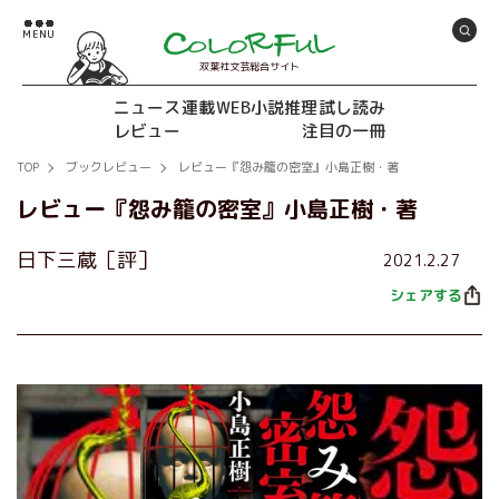
双葉社文芸総合サイト
ニュース
連載
WEB小説推理
試し読み
レビュー
注目の一冊
TOP
ブックレビュー
レビュー『怨み籠の密室』小島正樹・著
レビュー『怨み籠の密室』小島正樹・著
日下三蔵［評］
2021.2.27
シェアする