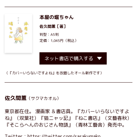
本屋の堀ちゃん
佐久間薫
［著］
判型：A5判
定価：1,045円（税込）
ネット書店で購入する
（『カバーいらないですよね』を改題したオール新作です）
佐久間薫
（サクマカオル）
東京都在住。 漫画家 ＆書店員。『カバーいらないですよ
ね』（双葉社）『猫ニャッ記』『ねこ書店』（文藝春秋）
『そこらへんのおじさん物語』（青林工藝舎）発売中。
Twitter：
https://twitter.com/sasakumako