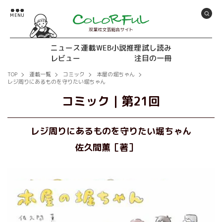
双葉社文芸総合サイト
ニュース
連載
WEB小説推理
試し読み
レビュー
注目の一冊
TOP
連載一覧
コミック
本屋の堀ちゃん
レジ周りにあるものを守りたい堀ちゃん
コミック
｜
第21回
レジ周りにあるものを守りたい堀ちゃん
佐久間薫［著］