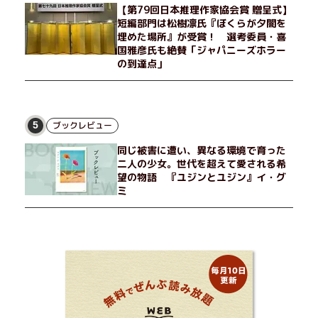
【第79回日本推理作家協会賞 贈呈式】
姿と、その連帯を描く。赤裸々にして切実な、セクシュアリティ
短編部門は松樹凛氏『ぼくらが夕闇を
をめぐる物語。
埋めた場所』が受賞！ 選考委員・喜
国雅彦氏も絶賛「ジャパニーズホラー
の到達点」
ブックレビュー
5
同じ被害に遭い、異なる環境で育った
二人の少女。世代を超えて愛される希
望の物語 『ユジンとユジン』イ・グ
ミ