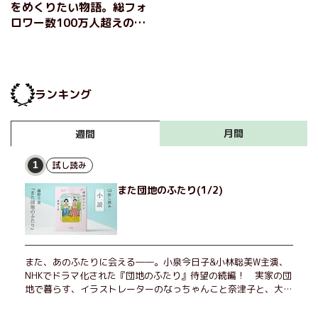
をめくりたい物語。総フォ
ロワー数100万人超えの小
説家たちが送る優しいSNS
短篇集 『#ハッシュタグ
ストーリー』
ランキング
月間
週間
試し読み
1
また団地のふたり(1/2)
また、あのふたりに会える――。小泉今日子&小林聡美W主演、
NHKでドラマ化された『団地のふたり』待望の続編！ 実家の団
地で暮らす、イラストレーターのなっちゃんこと奈津子と、大学
非常勤講師のノエチこと野枝。フリマアプリの売り上げでちょっ
とした贅沢を楽しんだり、近所のおばちゃんの恋バナを聞いてあ